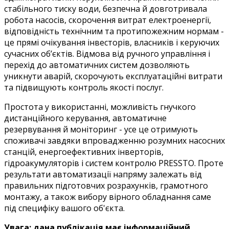
стабільного тиску води, безпечна й довготривала
робота насосів, скорочення витрат електроенергії,
відповідність технічним та протипожежним нормам -
це прямі очікування інвесторів, власників і керуючих
сучасних об’єктів. Відмова від ручного управління і
перехід до автоматичних систем дозволяють
уникнути аварій, скорочують експлуатаційні витрати
та підвищують контроль якості послуг.
Простота у використанні, можливість гнучкого
дистанційного керування, автоматичне
резервування й моніторинг - усе це отримують
споживачі завдяки впровадженню розумних насосних
станцій, енергоефективних інверторів,
гідроакумуляторів і систем контролю PRESSTO. Проте
результати автоматизації напряму залежать від
правильних підготовчих розрахунків, грамотного
монтажу, а також вибору вірного обладнання саме
під специфіку вашого об'єкта.
Увага: дана публікація має інформаційний