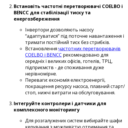
Встановіть частотні перетворювачі COELBO і
BENCC для стабілізації тиску та
енергозбереження
Інвертори дозволяють насосу
“адаптуватися” під поточне навантаження і
тримати постійний тиск без стрибків.
Встановлення
частотних перетворювачів
COELBO і BENCC
рекомендовано для
середніх і великих офісів, готелів, ТРЦ,
підприємств - де споживання дуже
нерівномірне.
Переваги: економія електроенергії,
покращення ресурсу насоса, плавний старт/
стоп, нижчі витрати на обслуговування.
Інтегруйте контролери і датчики для
комплексного моніторингу
Для розгалужених систем вибирайте шафи
керування з можливістю отримання та