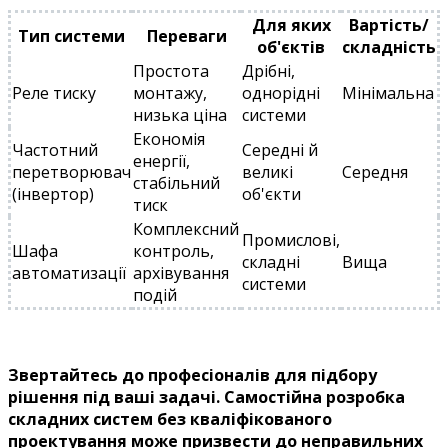
Для яких
Вартість/
Тип системи
Переваги
об'єктів
складність
Простота
Дрібні,
Реле тиску
монтажу,
однорідні
Мінімальна
низька ціна
системи
Економія
Частотний
Середні й
енергії,
перетворювач
великі
Середня
стабільний
(інвертор)
об'єкти
тиск
Комплексний
Промислові,
Шафа
контроль,
складні
Вища
автоматизації
архівування
системи
подій
Звертайтесь до професіоналів для підбору
рішення під ваші задачі. Самостійна розробка
складних систем без кваліфікованого
проектування може призвести до неправильних