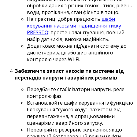
обробки даних з різних точок - тиск, рівень
води, протікання, стан фільтрів тощо.
На практиці добре працюють
шафи
керування насосами підвищення тиску
PRESSTO
: просте налаштування, повний
набір датчиків, висока надійність.
Додатково: можна під’єднати систему до
диспетчеризації або дистанційного
контролю через Wi-Fi.
Забезпечте захист насосів та системи від
перепадів напруги і аварійних режимів
Передбачте стабілізатори напруги, реле
контролю фаз.
Встановлюйте шафи керування із функцією
блокування “сухого ходу”, захистом від
перевантаження, відпрацьованими
сценаріями аварійного запуску.
Перевіряйте резервне живлення, якщо
важливий безперервний режим (ліфти,