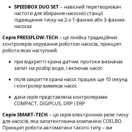
SPEEDBOX DUO SET
– навісний перетворювач
частоти для збирання насосної станції
підвищення тиску на 2-х 1-фазних або 3-фазних
насосах
Серія PRESSFLOW-TECH
– це лінійка традиційних
контролерів керування роботою насосів, принцип
роботи яких наступний:
при відкритті крана датчик протоки визначає
запит на розбір води, і включає насос
після закриття крана насос працює ще 10 секунд
і контролер вимикає насос
дана серія представлена контролерами
COMPACT, DIGIPLUS, DRP і ERP
Серія SMART-TECH
– це серія електронних реле тиску
для насосів, яка запатентована компанією COELBO.
Принцип роботи автоматики такого типу – ви