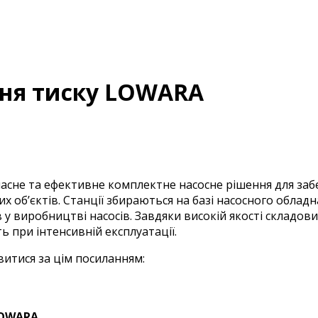
ння тиску LOWARA
асне та ефективне комплектне насосне рішення для забе
 об’єктів. Станції збираються на базі насосного облад
в у виробництві насосів.
Завдяки високій якості складов
ь при інтенсивній експлуатації.
итися за цім посиланням:
LOWARA