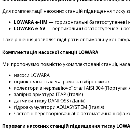
Для комплектації насосних станцій підвищення тиску за
LOWARA e-HM
— горизонтальні багатоступеневі 
LOWARA e-SV
— вертикальні багатоступеневі насос
Таке рішення дозволяє підібрати оптимальну конфігурац
Комплектація насосної станції
LOWARA
Ми пропонуємо повністю укомплектовані станції, налаш
насоси LOWARA
оцинкована сталева рама на віброніжках
колектори з нержавіючої сталі AISI 304 (Португалія
запірна арматура ITAP (Італія)
датчики тиску DANFOSS (Данія)
гідроакумулятори AQUASYSTEM (Італія)
частотні перетворювачі або автоматична шафа к
Переваги насосних станцій підвищення тиску LOW