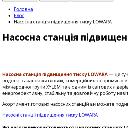
Головна
Блог
Насосна станція підвищення тиску LOWARA
Насосна станція підвище
Насосна станція підвищення тиску LOWARA
— це суч
водопостачання житлових, комерційних та промислових
міжнародної групи XYLEM та є одним із світових лідері
енергоефективну, стабільну та довговічну роботу навіт
Асортимент готових насосних станцій ви можете подив
Насосні станції підвищення тиску LOWARA
Які насоси використовуються у насосних станціях 