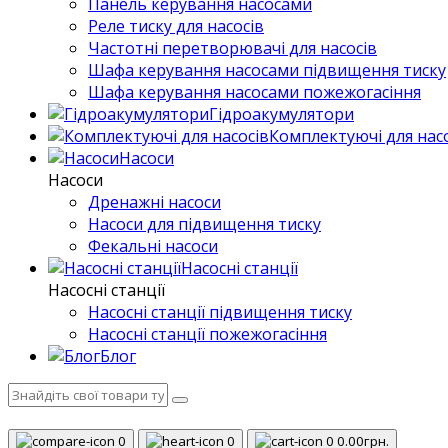
Панель керування насосами
Реле тиску для насосів
Частотні перетворювачі для насосів
Шафа керування насосами підвищення тиску
Шафа керування насосами пожежогасіння
Гідроакумулятори
Комплектуючі для нас
Насоси
Насоси
Дренажні насоси
Насоси для підвищення тиску
Фекальні насоси
Насосні станції
Насосні станції
Насосні станції підвищення тиску
Насосні станції пожежогасіння
Блог
0
0
0
0.00грн.