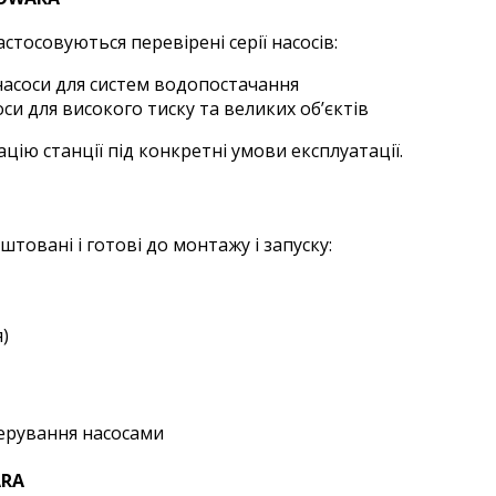
стосовуються перевірені серії насосів:
насоси для систем водопостачання
и для високого тиску та великих об’єктів
ію станції під конкретні умови експлуатації.
товані і готові до монтажу і запуску:
)
ерування насосами
ARA