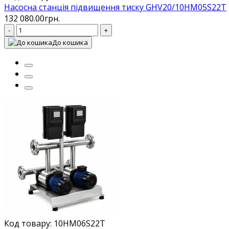
Насосна станція підвищення тиску GHV20/10HM05S22T
132 080.00грн.
-
+
До кошика
Код товару: 10HM06S22T