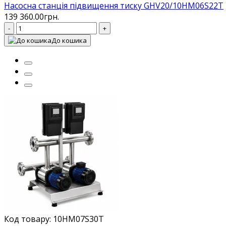
Насосна станція підвищення тиску GHV20/10HM06S22T
139 360.00грн.
-
+
До кошика
Код товару: 10HM07S30T