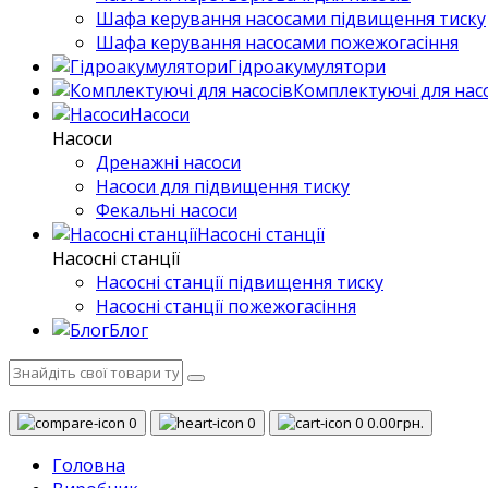
Шафа керування насосами підвищення тиску
Шафа керування насосами пожежогасіння
Гідроакумулятори
Комплектуючі для нас
Насоси
Насоси
Дренажні насоси
Насоси для підвищення тиску
Фекальні насоси
Насосні станції
Насосні станції
Насосні станції підвищення тиску
Насосні станції пожежогасіння
Блог
0
0
0
0.00грн.
Головна