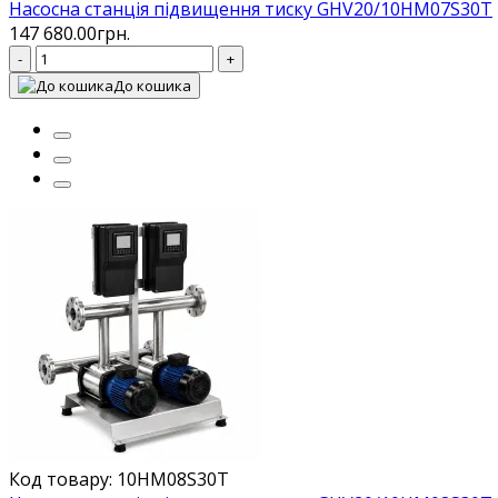
Насосна станція підвищення тиску GHV20/10HM07S30T
147 680.00грн.
-
+
До кошика
Код товару: 10HM08S30T