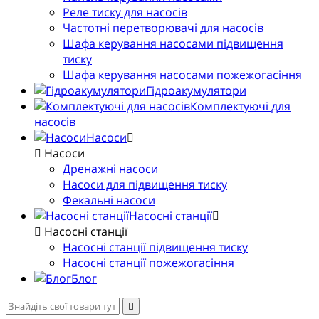
Реле тиску для насосів
Частотні перетворювачі для насосів
Шафа керування насосами підвищення
тиску
Шафа керування насосами пожежогасіння
Гідроакумулятори
Комплектуючі для
насосів
Насоси
Насоси
Дренажні насоси
Насоси для підвищення тиску
Фекальні насоси
Насосні станції
Насосні станції
Насосні станції підвищення тиску
Насосні станції пожежогасіння
Блог