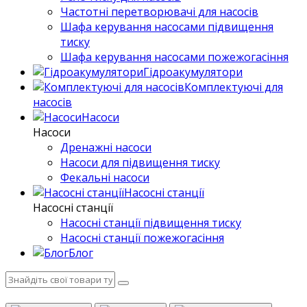
Частотні перетворювачі для насосів
Шафа керування насосами підвищення
тиску
Шафа керування насосами пожежогасіння
Гідроакумулятори
Комплектуючі для
насосів
Насоси
Насоси
Дренажні насоси
Насоси для підвищення тиску
Фекальні насоси
Насосні станції
Насосні станції
Насосні станції підвищення тиску
Насосні станції пожежогасіння
Блог