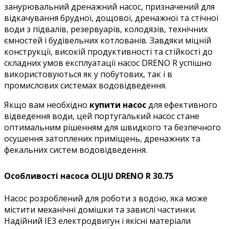
занурювальний дренажний насос, призначений для
відкачування брудної, дощової, дренажної та стічної
води з підвалів, резервуарів, колодязів, технічних
ємностей і будівельних котлованів. Завдяки міцній
конструкції, високій продуктивності та стійкості до
складних умов експлуатації насос DRENO R успішно
використовуються як у побутових, так і в
промислових системах водовідведення.
Якщо вам необхідно
купити насос
для ефективного
відведення води, цей португалький насос стане
оптимальним рішенням для швидкого та безпечного
осушення затоплених приміщень, дренажних та
фекальних систем водовідведення.
Особливості насоса OLIJU DRENO R 30.75
Насос розроблений для роботи з водою, яка може
містити механічні домішки та завислі частинки.
Надійний IE3 електродвигун і якісні матеріали