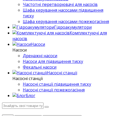
Частотні перетворювачі для насосів
Шафа керування насосами підвищення
тиску
Шафа керування насосами пожежогасіння
Гідроакумулятори
Комплектуючі для
насосів
Насоси
Насоси
Дренажні насоси
Насоси для підвищення тиску
Фекальні насоси
Насосні станції
Насосні станції
Насосні станції підвищення тиску
Насосні станції пожежогасіння
Блог