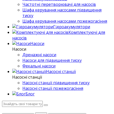
Частотні перетворювачі для насосів
Шафа керування насосами підвищення
тиску
Шафа керування насосами пожежогасіння
Гідроакумулятори
Комплектуючі для
насосів
Насоси
Насоси
Дренажні насоси
Насоси для підвищення тиску
Фекальні насоси
Насосні станції
Насосні станції
Насосні станції підвищення тиску
Насосні станції пожежогасіння
Блог