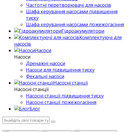
Частотні перетворювачі для насосів
Шафа керування насосами підвищення
тиску
Шафа керування насосами пожежогасіння
Гідроакумулятори
Комплектуючі для
насосів
Насоси
Насоси
Дренажні насоси
Насоси для підвищення тиску
Фекальні насоси
Насосні станції
Насосні станції
Насосні станції підвищення тиску
Насосні станції пожежогасіння
Блог