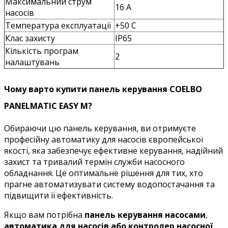
Максимальний струм
16 А
насосів
Температура експлуатації
+50 С
Клас захисту
IP65
Кількість програм
2
налаштувань
Чому варто купити панель керування COELBO
PANELMATIC EASY M?
Обираючи цю панель керування, ви отримуєте
професійну автоматику для насосів європейської
якості, яка забезпечує ефективне керування, надійний
захист та тривалий термін служби насосного
обладнання. Це оптимальне рішення для тих, хто
прагне автоматизувати систему водопостачання та
підвищити її ефективність.
Якщо вам потрібна
панель керування насосами
,
автоматика для насосів або
контролер насосної