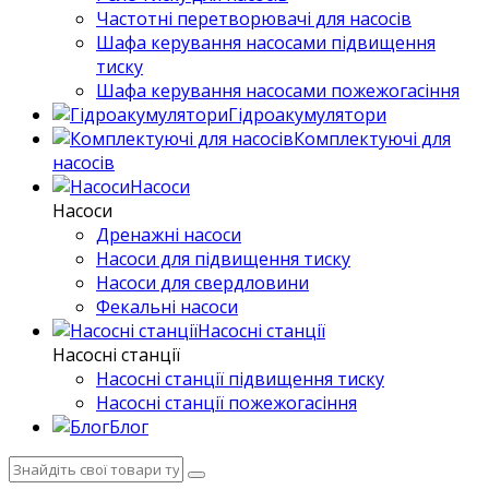
Частотні перетворювачі для насосів
Шафа керування насосами підвищення
тиску
Шафа керування насосами пожежогасіння
Гідроакумулятори
Комплектуючі для
насосів
Насоси
Насоси
Дренажні насоси
Насоси для підвищення тиску
Насоси для свердловини
Фекальні насоси
Насосні станції
Насосні станції
Насосні станції підвищення тиску
Насосні станції пожежогасіння
Блог