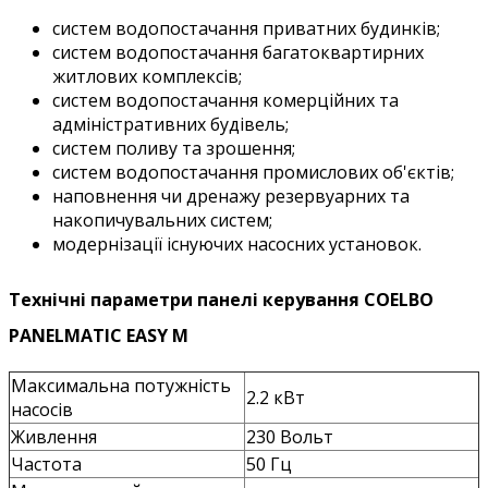
систем водопостачання приватних будинків;
систем водопостачання
багатоквартирних
житлових комплексів;
систем водопостачання
комерційних та
адміністративних будівель;
систем поливу та зрошення;
систем водопостачання
промислових об'єктів;
наповнення чи дренажу резервуарних та
накопичувальних систем;
модернізації існуючих насосних установок.
Технічні параметри
панелі керування COELBO
PANELMATIC
EASY M
Максимальна потужність
2.2 кВт
насосів
Живлення
230 Вольт
Частота
50 Гц